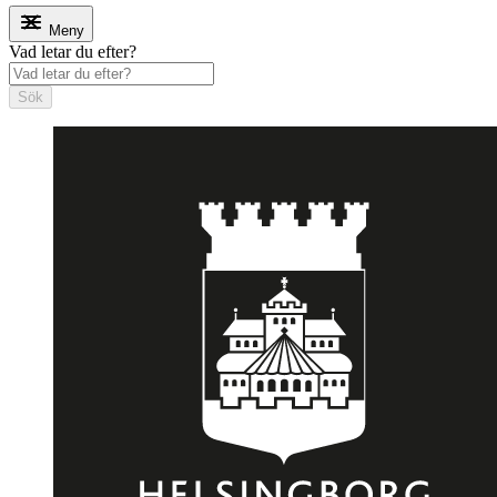
Meny
Vad letar du efter?
Sök