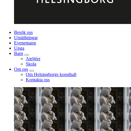
Besök oss
Utställningar
Evenemang
Unga
Barn
Ateljéer
Skola
Om oss
Om Helsingborgs konsthall
Kontakta oss