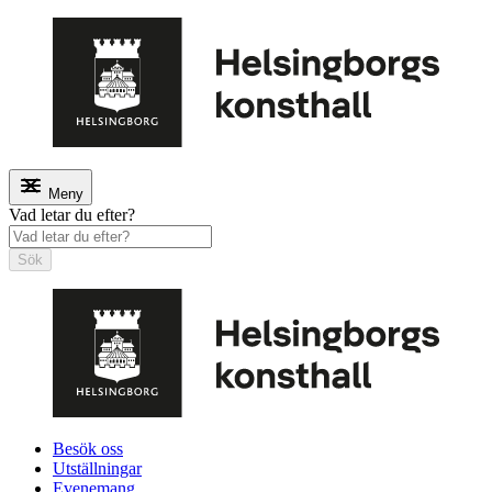
Meny
Vad letar du efter?
Sök
Besök oss
Utställningar
Evenemang