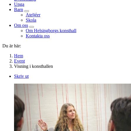
Unga
Barn
Ateljéer
Skola
Om oss
Om Helsingborgs konsthall
Kontakta oss
Du är här:
Hem
Event
Visning i konsthallen
Skriv ut